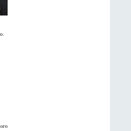
о.
ного