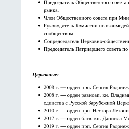
Председатель Общественного совета 
рынка.
Член Общественного совета при Мини
Руководитель Комиссии по взаимоде
сообществом
Сопредседатель Церковно-общественн
Председатель Патриаршего совета по
Церковные:
2008 г. ― орден прп. Сергия Радонежск
2008 г. — орден равноап. кн. Владими
единства с Русской Зарубежной Церк
2010 г. — орден прп. Нестора Летоп
2017 г. ― орден блгв. кн. Даниила Мо
2019 г. — орден прп. Сергия Радонежск