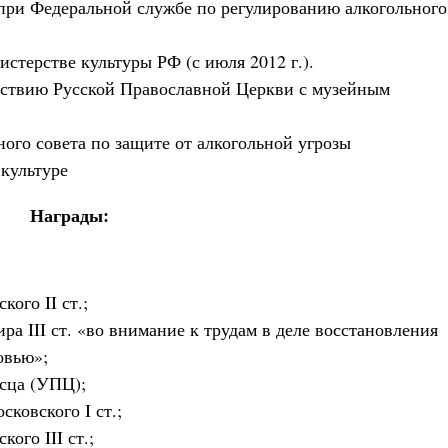
при Федеральной службе по регулированию алкогольного
стерстве культуры РФ (с июля 2012 г.).
йствию Русской Православной Церкви с музейным
ого совета по защите от алкогольной угрозы
 культуре
Награды:
ого II ст.;
ра III ст. «во внимание к трудам в деле восстановления
овью»;
исца (УПЦ);
сковского I ст.;
ого III ст.;