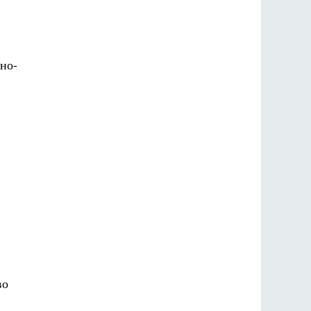
но-
во