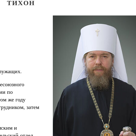
ТИХОН
служащих.
сесоюзного
ии по
ом же году
рудником, затем
мским и
ельский отдел