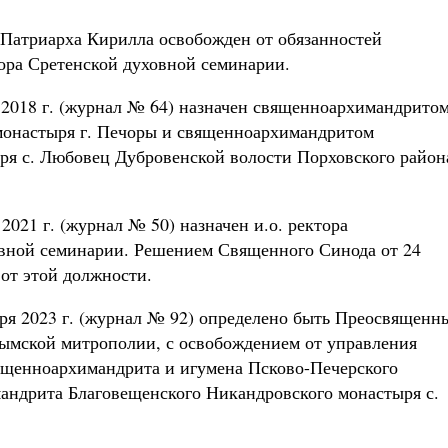
 Патриарха Кирилла освобожден от обязанностей
ора Сретенской духовной семинарии.
2018 г. (журнал № 64) назначен священноархимандритом
монастыря г. Печоры и священноархимандритом
ря с. Любовец Дубровенской волости Порховского район
021 г. (журнал № 50) назначен и.о. ректора
вной семинарии. Решением Священного Синода от 24
 от этой должности.
ря 2023 г. (журнал № 92) определено быть Преосвященн
ымской митрополии, с освобождением от управления
ященноархимандрита и игумена Псково-Печерского
андрита Благовещенского Никандровского монастыря с.