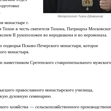
подготовке
.
Митрополит Тихон (Шевкунов)
ом монастыре г.
Тихон в честь святителя Тихона, Патриарха Московског
сием II рукоположен во иеродиакона и во иеромонаха.
го подворья Псково-Печерского монастыря, которое
ого монастыря.
чен наместником Сретенского ставропигиального мужского
 высшего православного монастырского училища,
скую духовную семинарию.
ского хозяйства ― сельскохозяйственного производствен