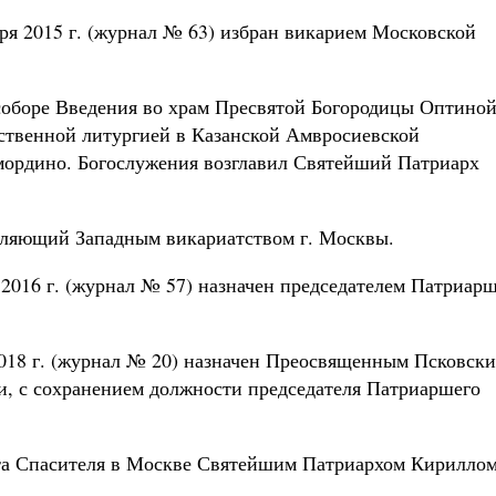
я 2015 г. (журнал № 63) избран викарием Московской
в соборе Введения во храм Пресвятой Богородицы Оптино
ственной литургией в Казанской Амвросиевской
ордино. Богослужения возглавил Святейший Патриарх
авляющий Западным викариатством г. Москвы.
2016 г. (журнал № 57) назначен председателем Патриар
018 г. (журнал № 20) назначен Преосвященным Псковски
и, с сохранением должности председателя Патриаршего
иста Спасителя в Москве Святейшим Патриархом Кирилло