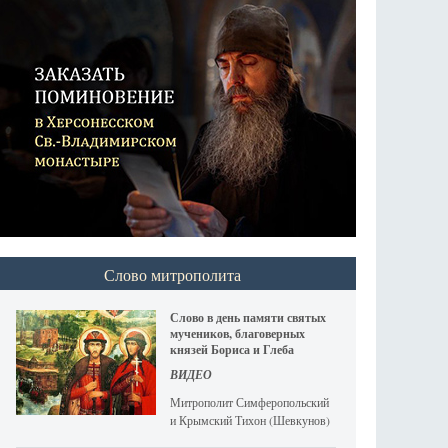
Слово митрополита
Слово в день памяти святых
мучеников, благоверных
князей Бориса и Глеба
ВИДЕО
Митрополит Симферопольский
и Крымский Тихон (Шевкунов)