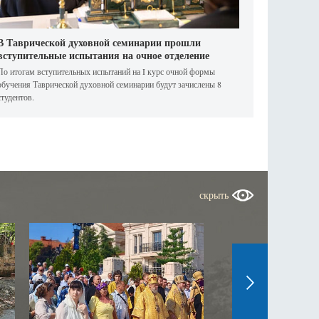
В Таврической духовной семинарии прошли
вступительные испытания на очное отделение
По итогам вступительных испытаний на I курс очной формы
обучения Таврической духовной семинарии будут зачислены 8
студентов.
скрыть