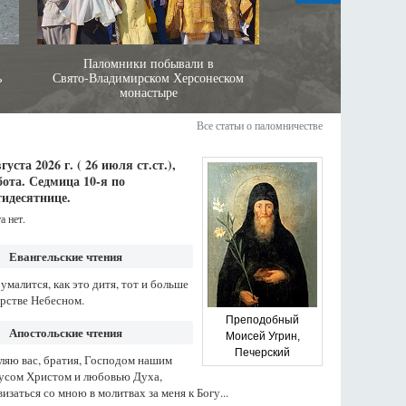
Паломники побывали в
Приглашаем на прест
ь
Свято‑Владимирском Херсонеском
в Свято‑Владимирски
монастыре
Херсоне
Все статьи о паломничестве
вгуста 2026 г. ( 26 июля ст.ст.),
бота.
Седмица 10-я по
идесятнице.
а нет.
Евангельские чтения
умалится, как это дитя, тот и больше
арстве Небесном.
Преподобный
Апостольские чтения
Моисей Угрин,
Печерский
ляю вас, братия, Господом нашим
усом Христом и любовью Духа,
изаться со мною в молитвах за меня к Богу...