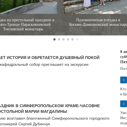
дка на престольный праздник в
Паломническая поездка в
ято‑Троице‑Параскевиевский
Косьмо‑Дамиановский монастыр
Топловский монастырь
8 а
суб
АЕТ ИСТОРИЯ И ОБРЕТАЕТСЯ ДУШЕВНЫЙ ПОКОЙ
Пят
кафедральный собор приглашает на экскурсии.
Пост
›
Кто 
в Ц
›
АЗДНИК В СИМФЕРОПОЛЬСКОМ ХРАМЕ‑ЧАСОВНЕ
ОСТОЛЬНОЙ МАРИИ МАГДАЛИНЫ
Умо
Иис
гию возглавил благочинный Симферопольского городского
подв
ротоиерей Сергий Дубинчук.