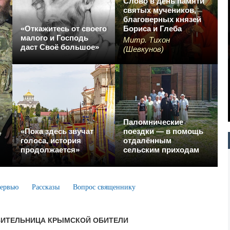
Слово в день памяти
святых мучеников,
благоверных князей
«Откажитесь от своего
Бориса и Глеба
малого и Господь
Митр. Тихон
даст Своё большое»
(Шевкунов)
Паломнические
«Пока здесь звучат
поездки — в помощь
е
голоса, история
отдалённым
продолжается»
сельским приходам
ервью
Рассказы
Вопрос священнику
ВИТЕЛЬНИЦА КРЫМСКОЙ ОБИТЕЛИ