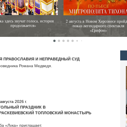
а здесь звучат голоса, история
2 августа в Новом Херсонесе пройд
продолжается»
показ легендарного спектакля
«Грифон»
Я ПРАВОСЛАВИЯ И НЕПРАВЕДНЫЙ СУД
оведника Романа Медведя.
августа 2026 г.
ТОЛЬНЫЙ ПРАЗДНИК В
АРАСКЕВИЕВСКИЙ ТОПЛОВСКИЙ МОНАСТЫРЬ
а «Лука» приглашает.