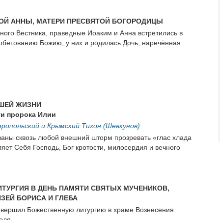
ОЙ АННЫ, МАТЕРИ ПРЕСВЯТОЙ БОГОРОДИЦЫ
ого Вестника, праведные Иоаким и Анна встретились в
 обетованию Божию, у них и родилась Дочь, наречённая
АШЕЙ ЖИЗНИ
ти пророка Илии
опольский и Крымский Тихон (Шевкунов)
ваны сквозь любой внешний шторм прозревать «глас хлада
ляет Себя Господь, Бог кротости, милосердия и вечного
ТУРГИЯ В ДЕНЬ ПАМЯТИ СВЯТЫХ МУЧЕНИКОВ,
ЗЕЙ БОРИСА И ГЛЕБА
овершил Божественную литургию в храме Вознесения
оля.