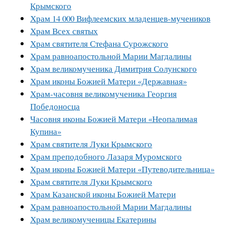
Крымского
Храм 14 000 Вифлеемских младенцев-мучеников
Храм Всех святых
Храм святителя Стефана Сурожского
Храм равноапостольной Марии Магдалины
Храм великомученика Димитрия Солунского
Храм иконы Божией Матери «Державная»
Храм-часовня великомученика Георгия
Победоносца
Часовня иконы Божией Матери «Неопалимая
Купина»
Храм святителя Луки Крымского
Храм преподобного Лазаря Муромского
Храм иконы Божией Матери «Путеводительница»
Храм святителя Луки Крымского
Храм Казанской иконы Божией Матери
Храм равноапостольной Марии Магдалины
Храм великомученицы Екатерины