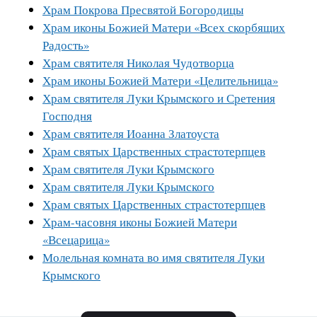
Храм Покрова Пресвятой Богородицы
Храм иконы Божией Матери «Всех скорбящих
Радость»
Храм святителя Николая Чудотворца
Храм иконы Божией Матери «Целительница»
Храм святителя Луки Крымского и Сретения
Господня
Храм святителя Иоанна Златоуста
Храм святых Царственных страстотерпцев
Храм святителя Луки Крымского
Храм святителя Луки Крымского
Храм святых Царственных страстотерпцев
Храм-часовня иконы Божией Матери
«Всецарица»
Молельная комната во имя святителя Луки
Крымского