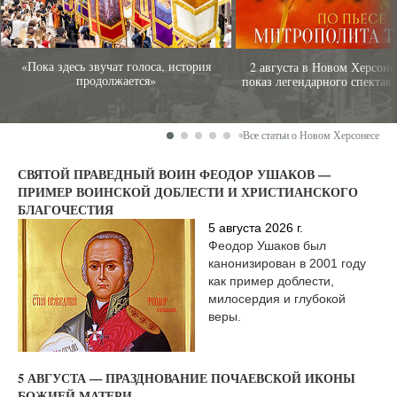
«Пока здесь звучат голоса, история
2 августа в Новом Херсоне
продолжается»
показ легендарного спектак
Все статьи о Новом Херсонесе
СВЯТОЙ ПРАВЕДНЫЙ ВОИН ФЕОДОР УШАКОВ —
ПРИМЕР ВОИНСКОЙ ДОБЛЕСТИ И ХРИСТИАНСКОГО
БЛАГОЧЕСТИЯ
5 августа 2026 г.
Феодор Ушаков был
канонизирован в 2001 году
как пример доблести,
милосердия и глубокой
веры.
5 АВГУСТА — ПРАЗДНОВАНИЕ ПОЧАЕВСКОЙ ИКОНЫ
БОЖИЕЙ МАТЕРИ