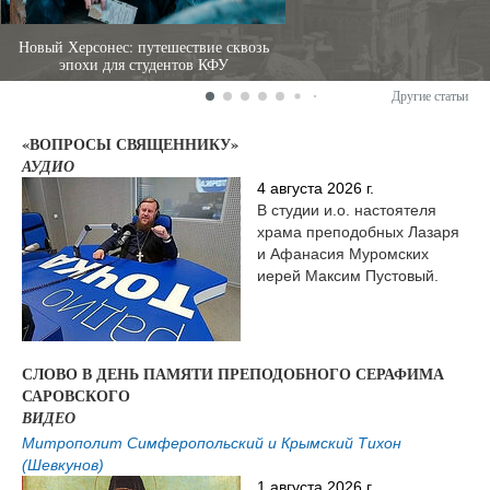
Новый Херсонес: путешествие сквозь
эпохи для студентов КФУ
Другие статьи
«ВОПРОСЫ СВЯЩЕННИКУ»
АУДИО
4 августа 2026 г.
В студии и.о. настоятеля
храма преподобных Лазаря
и Афанасия Муромских
иерей Максим Пустовый.
СЛОВО В ДЕНЬ ПАМЯТИ ПРЕПОДОБНОГО СЕРАФИМА
САРОВСКОГО
ВИДЕО
Митрополит Симферопольский и Крымский Тихон
(Шевкунов)
1 августа 2026 г.